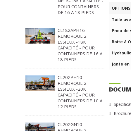
NECK-16K CAPACITÉ -
POUR CONTAINERS
OPTIONS
DE 16 A 18 PIEDS
Toile av
CL182APH16 -
Pneu de 
REMORQUE 2
Boite å O
ESSIEUX -18K
CAPACITÉ - POUR
Hydrauli
CONTAINERS DE 16 A
18 PIEDS
Jante en
CL202PH10 -
REMORQUE 2
DOCUM
ESSIEUX -20K
CAPACITÉ - POUR
CONTAINERS DE 10 A
Specifica
12 PIEDS
Brochur
CL202GN10 -
REMORQUE 2