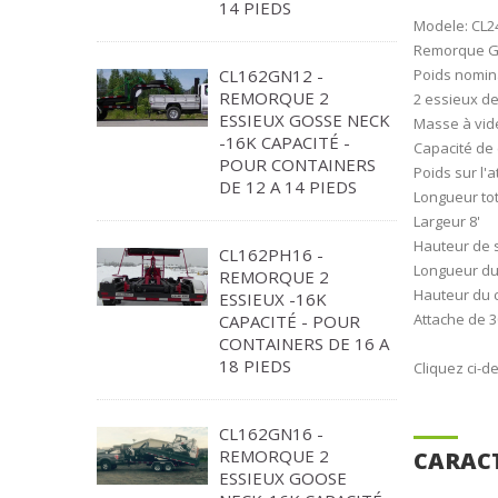
14 PIEDS
Modele: CL
Remorque Go
Poids nomina
CL162GN12 -
REMORQUE 2
2 essieux de
ESSIEUX GOSSE NECK
Masse à vide
-16K CAPACITÉ -
Capacité de 
POUR CONTAINERS
Poids sur l'
DE 12 A 14 PIEDS
Longueur tot
Largeur 8'
Hauteur de 
CL162PH16 -
Longueur du
REMORQUE 2
Hauteur du c
ESSIEUX -16K
Attache de 3
CAPACITÉ - POUR
CONTAINERS DE 16 A
18 PIEDS
Cliquez ci-d
CL162GN16 -
REMORQUE 2
CARACT
ESSIEUX GOOSE