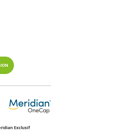
SION
idian Exclusif