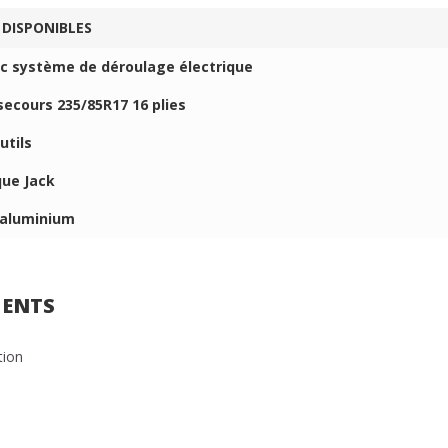
 DISPONIBLES
ec système de déroulage électrique
secours 235/85R17 16 plies
utils
que Jack
 aluminium
ENTS
tion
e