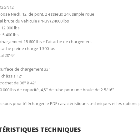
242GN12
ose Neck, 12' de pont, 2 essieux 24K simple roue
l brute du véhicule (PNBV) 24000 lbs
 12 000 lbs
 5 400 lbs
chargement 18 600 lbs + l'attache de chargement
attache pleine charge 1 300 lbs
al 20'-9"
surface de chargement 33"
 châssis 12'
rochet de 36" à 42"
0 000 lbs de capacité, 4,5" de tube pour une boule de 2-5/16"
essous pour télécharger le PDF caractéristiques techniques et les options 
ÉRISTIQUES TECHNIQUES