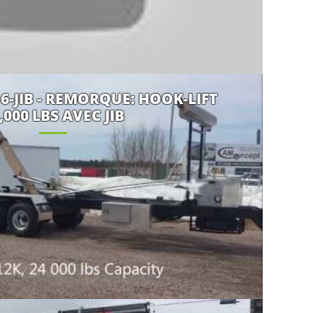
16-JIB - REMORQUE: HOOK-LIFT
,000 LBS AVEC JIB