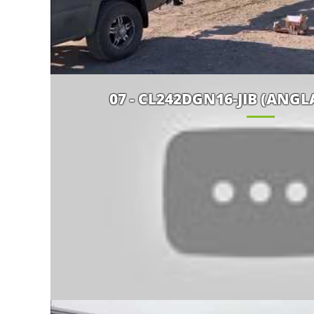
07 - CL242DGN16-JIB (ANGL