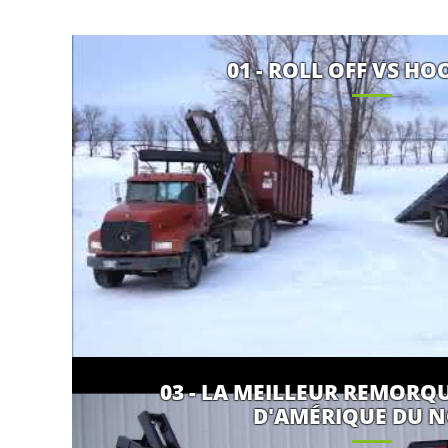
01 - ROLL OFF VS HO
03 - LA MEILLEUR REMORQU
D'AMÉRIQUE DU 