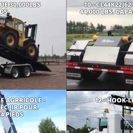
UE 30,000LBS
10 - CL44K22J
EDS
44,000 LBS. CAP
E AGRRICOLE -
12 - HOOK-L
EC JIB POUR.
4 PIEDS