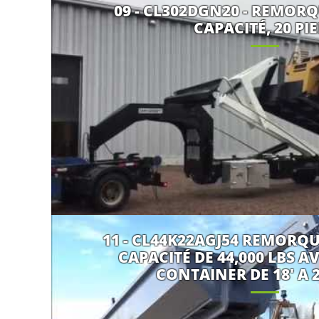
09 - CL302DGN20 - REMORQ
CAPACITÉ, 20 PI
11 - CL44K22AGJ54 REMORQU
CAPACITÉ DE 44,000 LBS AV
CONTAINER DE 18' A 2