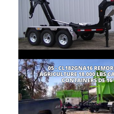
05 - CL182GNA16 REMO
AGRICULTURE 18,000 LBS C
CONTAINERS DE 16' 