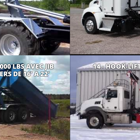
000 LBS AVEC JIB
14 - HOOK-LIF
S DE 16' A 22'