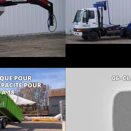
RQUE POUR
06- C
APACITÉ POUR
A 18'