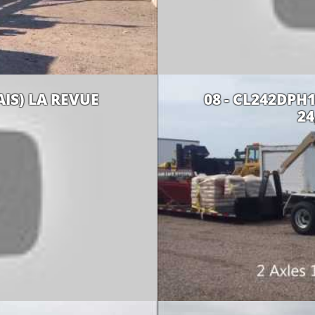
AIS) LA REVUE
08 - CL242DPH
24