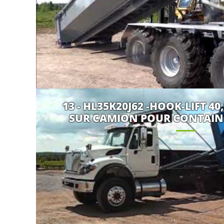
13 - HL35K20J62 -HOOK-LIFT 40,
SUR CAMION POUR CONTAINER