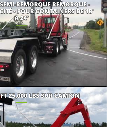
62 SEMI-REMORQUE REMORQUE -
ACITÉ - POUR CONTAINERS DE 18'
A 24'
IFT 25,000 LBS SUR CAMION