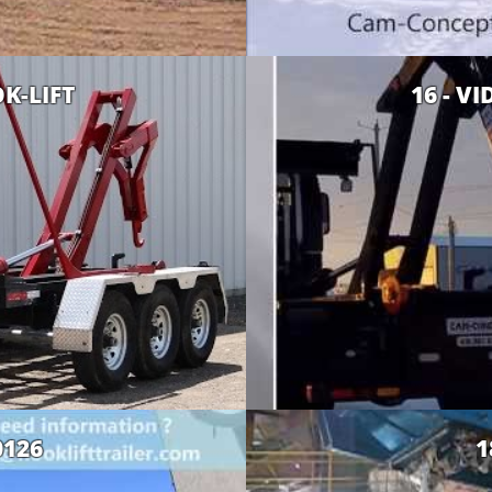
K-LIFT
16 - V
0126
1