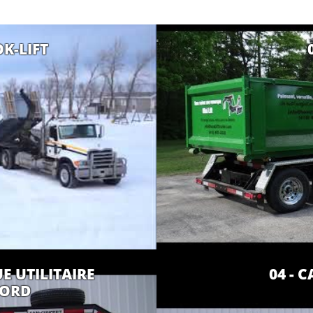
OK-LIFT
E UTILITAIRE
04 - 
NORD